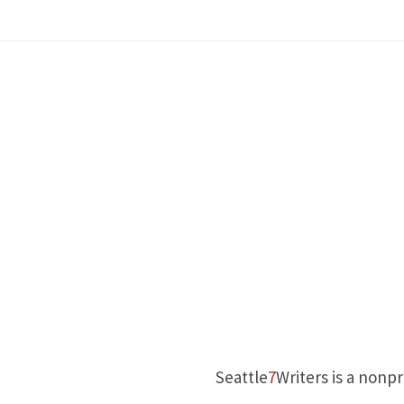
Seattle
7
Writers is a nonp