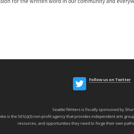
sion for the written word in our community and every
Follow us on Twitter
​Seattle7Writers is fiscally sponsored by Shu
ke is the 501(c)(3) non-profit agency that provides independent arts grou
resources, and opportunities they need to forge their own paths