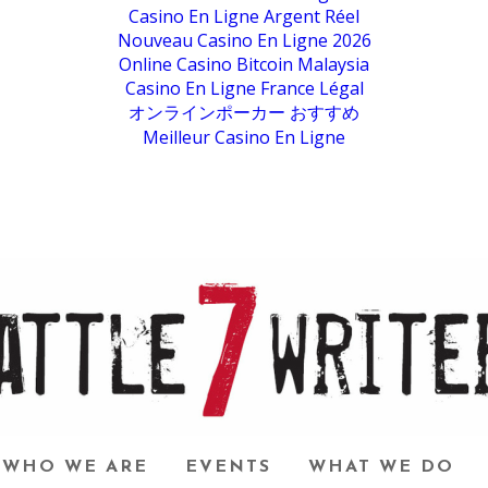
Casino En Ligne Argent Réel
Nouveau Casino En Ligne 2026
Online Casino Bitcoin Malaysia
Casino En Ligne France Légal
オンラインポーカー おすすめ
Meilleur Casino En Ligne
WHO WE ARE
EVENTS
WHAT WE DO