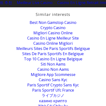
트 추천
Meilleur Live Casino
Casino En Ligne Retrait Im
Similar interests
Best Non Gamstop Casino
Crypto Casino
Migliori Casino Online
Casino En Ligne Meilleur Site
Casino Online Migliori
Meilleurs Sites De Paris Sportifs Belgique
Sites De Paris Sportifs En Belgique
Top 10 Casino En Ligne Belgique
Siti Non Aams
Casino Non Aams
Migliore App Scommesse
Casino Sans Kyc
Paris Sportif Crypto Sans Kyc
Paris Sportif Ufc France
ライブカジノ
казино крипто